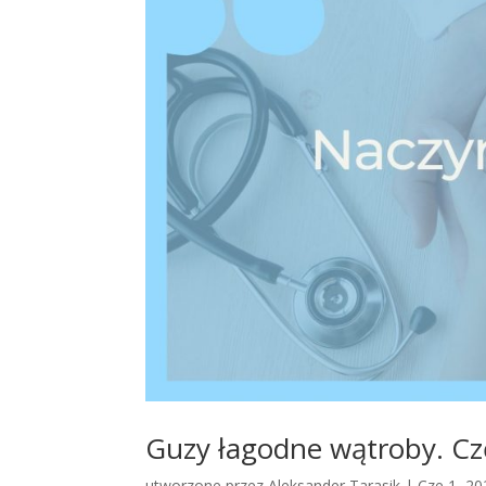
Guzy łagodne wątroby. Czę
utworzone przez
Aleksander Tarasik
|
Cze 1, 20