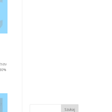
ższu
-80%