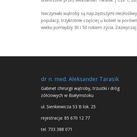
Naczyniaki wątroby są najczęstszymi niezłośl
populacji, trzykrotnie częściej u kobiet w por
wieku pomiędzy 30 i 50 rokiem życia. Zazwyczaj..
dr n. med. Aleksander Tarasik
Gabinet chirurgii wątroby, trzustki i dróg
żółciowych w Białymstoku
ul. Sienkiewicza 53 B lok. 25
rejestracja: 85 670 12 77
tel. 733 388 071